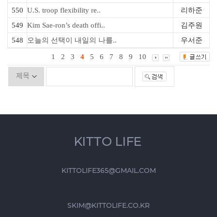
550
U.S. troop flexibility re..
리하준
549
Kim Sae-ron’s death offi..
김주원
548
오늘의 선택이 내일의 나를..
우서준
1
2
3
4
5
6
7
8
9
10
KITTO LIFE
KITTOLIFE365@GMAIL.COM
SKIM@KITTOLIFE.CO.KR