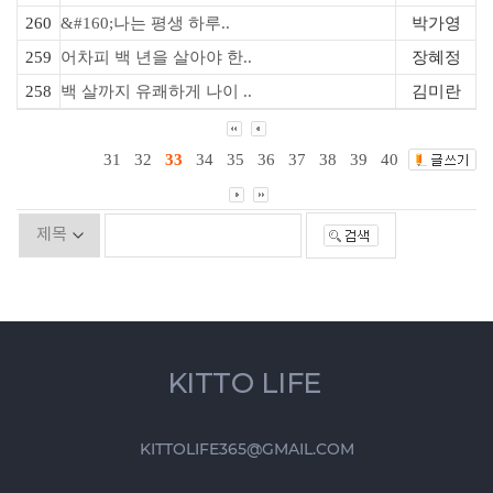
260
&#160;나는 평생 하루..
박가영
259
어차피 백 년을 살아야 한..
장혜정
258
백 살까지 유쾌하게 나이 ..
김미란
31
32
33
34
35
36
37
38
39
40
KITTO LIFE
KITTOLIFE365@GMAIL.COM