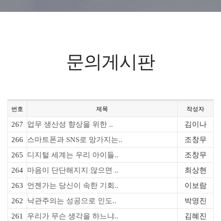
문의게시판
번호
제목
작성자
267
업무 생산성 향상을 위한 ..
김이나
266
스마트폰과 SNS로 망가지는..
조창무
265
디지털 세계는 우리 아이들..
조창무
264
마음이 단단해지지 않으면 ..
최상현
263
언젠가는 당신이 속한 기회..
이보람
262
낙관주의는 성공으로 인도..
박영진
261
우리가 무슨 생각을 하느냐..
김혜진