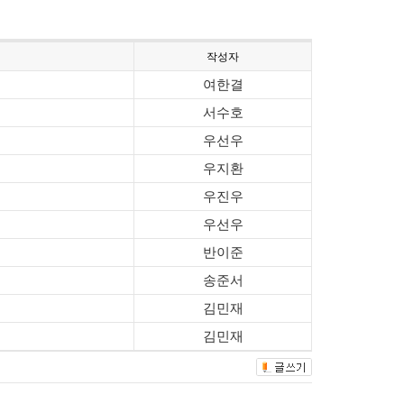
작성자
여한결
서수호
우선우
우지환
우진우
우선우
반이준
송준서
김민재
김민재