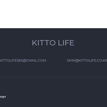
KITTO LIFE
KITTOLIFE365@GMAIL.COM
SKIM@KITTOLIFE.CO.K
mer