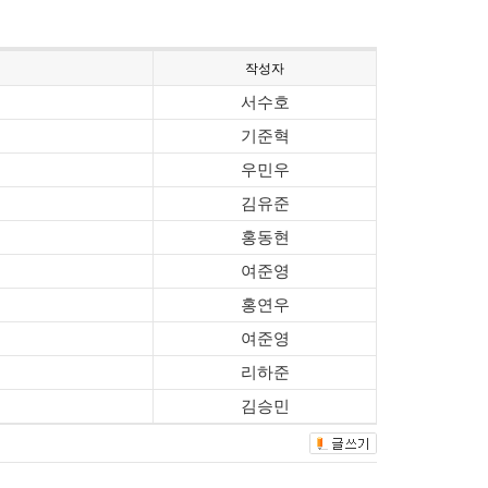
작성자
서수호
기준혁
우민우
김유준
홍동현
여준영
홍연우
여준영
리하준
김승민