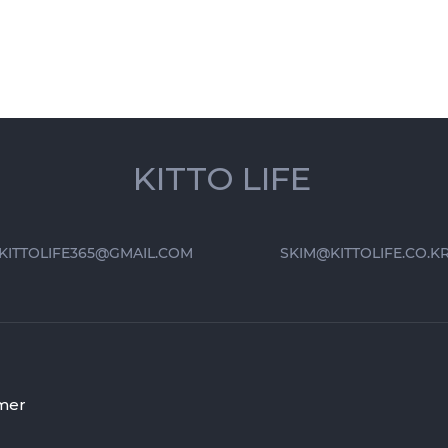
KITTO LIFE
KITTOLIFE365@GMAIL.COM
SKIM@KITTOLIFE.CO.K
mer