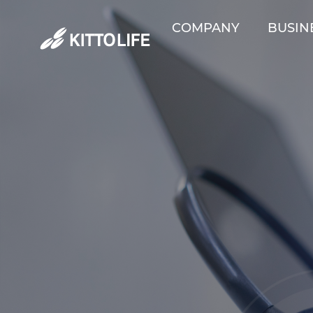
COMPANY
BUSIN