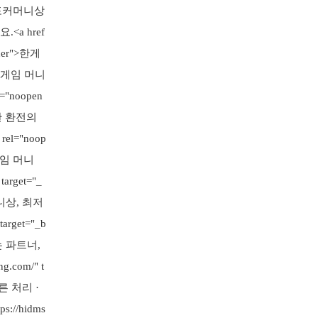
게임 포커머니상
<a href
pener">한게
 한게임 머니
l="noopen
한 환전의
 rel="noop
게임 머니
arget="_
머니상, 최저
arget="_b
있는 파트너,
.com/" t
빠른 처리 ·
://hidms