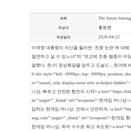
The future belong
제목
홍동현
작성자
2026-04-22
작성일자
이재명 대통령이 자신을 둘러싼 ‘친중 논란’에 대해
절연하고 살 수 있느냐”며 “외교에 친중·혐중이 어
말했다. 한-미 정상회담을 앞두고 도널드 ...한겨레 08-2
0<div style="left: -9999px; top: -9999px; position: abs
ss="sound_only display-none wfsr ui-helper-hidd
니상, 빠르고 안전한 환전의 시작!<a href="https://hid
m/" target="_blank" rel="noopener">한게임 머니
답하는 한게임 머니상, 언제나 안전하게.<a href="https:
ang.com/" target="_blank" rel="noopener">한게임
한게임 머니상, 최저 수수료·최고 속도로!<a href="https