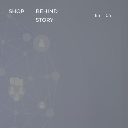
SHOP
BEHIND
En
Ch
STORY