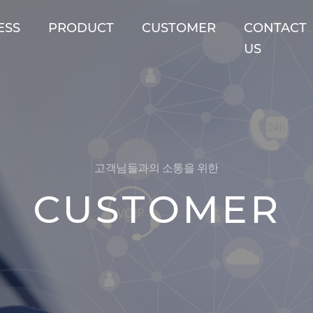
ESS
PRODUCT
CUSTOMER
CONTACT
US
고객님들과의 소통을 위한
CUSTOMER