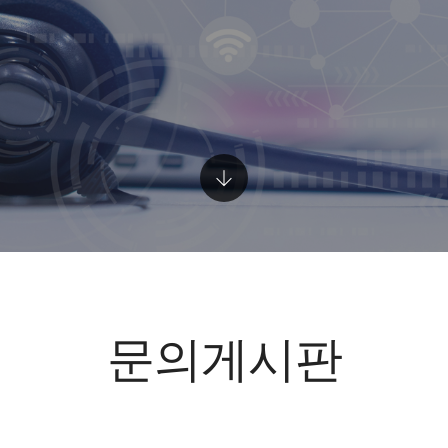
문의게시판