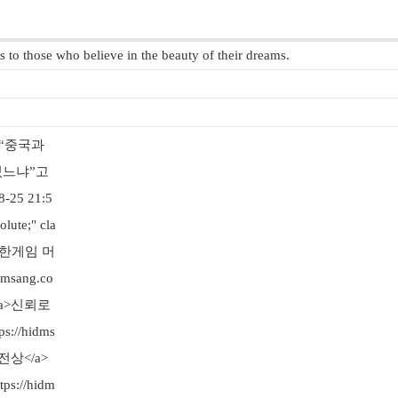
s to those who believe in the beauty of their dreams.
 “중국과
딨느냐”고
5 21:5
olute;" cla
en">한게임 머
msang.co
상</a>신뢰로
//hidms
 환전상</a>
://hidm